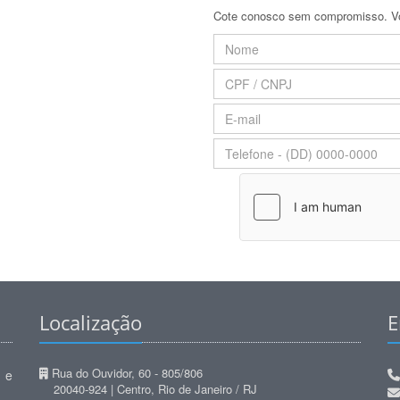
Cote conosco sem compromisso. Voc
Localização
E
Rua do Ouvidor, 60 - 805/806
 e
20040-924 | Centro, Rio de Janeiro / RJ