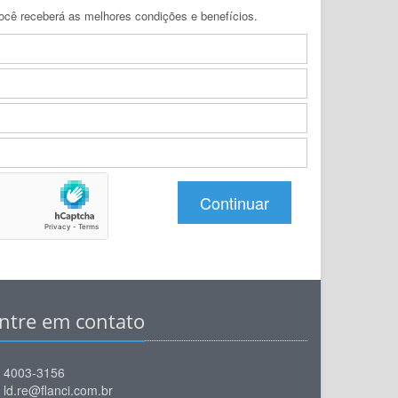
ê receberá as melhores condições e benefícios.
Continuar
ntre em contato
4003-3156
ld.re@flanci.com.br