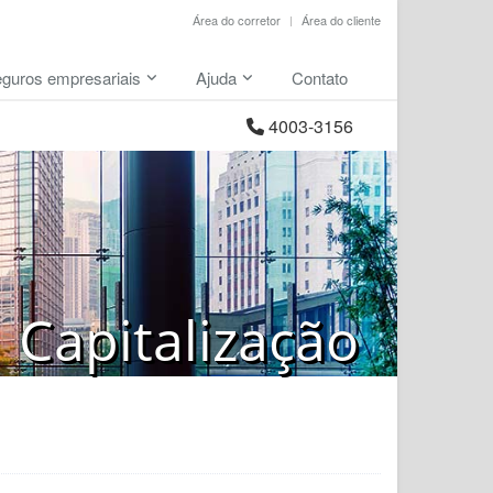
Área do corretor
Área do cliente
guros empresariais
Ajuda
Contato
4003-3156
Capitalização